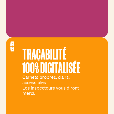
TRAÇABILITÉ
100% DIGITALISÉE
Carnets propres, clairs,
accessibles.
Les inspecteurs vous diront
merci.