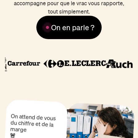
accompagne pour que le vrac vous rapporte,
tout simplement.
On en parle ?
Y'A T'IL UN PILOTE DANS LE RAYON ?
On attend de vous
du chiffre et de la
marge
🚨