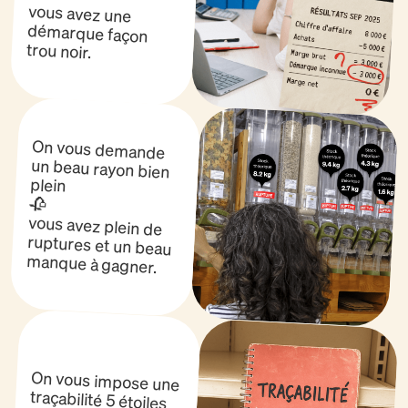
vous avez une
démarque façon
trou noir.
On vous demande
un beau rayon bien
plein
🥀
vous avez plein de
ruptures et un beau
manque à gagner.
On vous impose une
traçabilité 5 étoiles